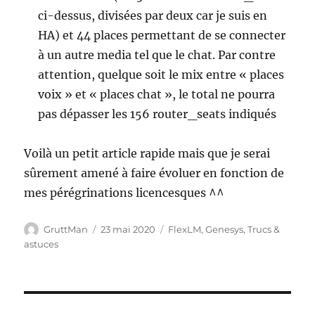
ci-dessus, divisées par deux car je suis en
HA) et 44 places permettant de se connecter
à un autre media tel que le chat. Par contre
attention, quelque soit le mix entre « places
voix » et « places chat », le total ne pourra
pas dépasser les 156 router_seats indiqués
Voilà un petit article rapide mais que je serai
sûrement amené à faire évoluer en fonction de
mes pérégrinations licencesques ^^
Auteur
Publié
Catégories
GruttMan
23 mai 2020
FlexLM
,
Genesys
,
Trucs &
le
astuces