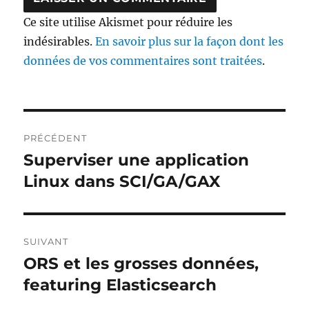
Ce site utilise Akismet pour réduire les
indésirables.
En savoir plus sur la façon dont les
données de vos commentaires sont traitées
.
Navigation
PRÉCÉDENT
de
Superviser une application
Publication
précédente :
Linux dans SCI/GA/GAX
l’article
SUIVANT
ORS et les grosses données,
Publication
suivante :
featuring Elasticsearch