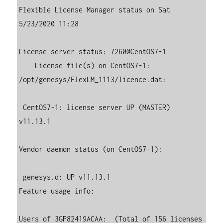
Flexible License Manager status on Sat 
5/23/2020 11:28

License server status: 7260@CentOS7-1

    License file(s) on CentOS7-1: 
/opt/genesys/FlexLM_1113/licence.dat:

 CentOS7-1: license server UP (MASTER) 
v11.13.1

Vendor daemon status (on CentOS7-1):

 genesys.d: UP v11.13.1

Feature usage info:

Users of 3GP82419ACAA:  (Total of 156 licenses 