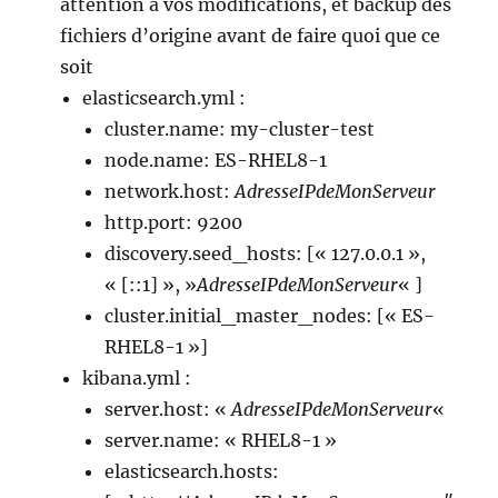
attention à vos modifications, et backup des
fichiers d’origine avant de faire quoi que ce
soit
elasticsearch.yml :
cluster.name: my-cluster-test
node.name: ES-RHEL8-1
network.host:
AdresseIPdeMonServeur
http.port: 9200
discovery.seed_hosts: [« 127.0.0.1 »,
« [::1] », »
AdresseIPdeMonServeur
« ]
cluster.initial_master_nodes: [« ES-
RHEL8-1 »]
kibana.yml :
server.host: «
AdresseIPdeMonServeur
«
server.name: « RHEL8-1 »
elasticsearch.hosts: