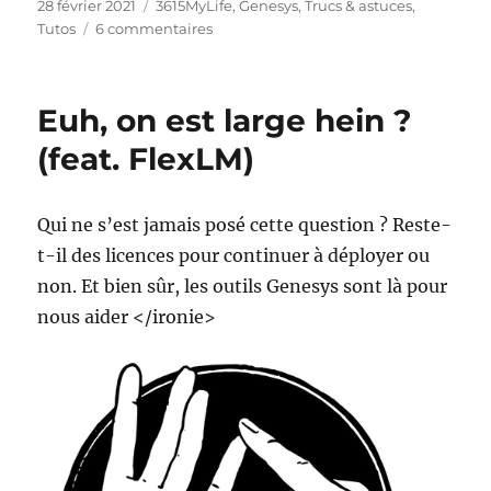
Publié
Catégories
28 février 2021
3615MyLife
,
Genesys
,
Trucs & astuces
,
le
sur
Tutos
6 commentaires
ORS
et
les
Euh, on est large hein ?
grosses
données,
(feat. FlexLM)
featuring
Elasticsearch
Qui ne s’est jamais posé cette question ? Reste-
t-il des licences pour continuer à déployer ou
non. Et bien sûr, les outils Genesys sont là pour
nous aider </ironie>