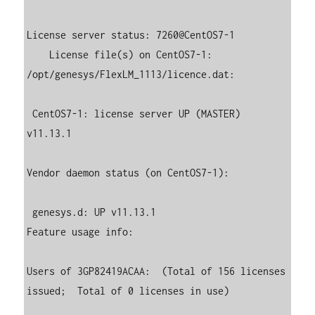
License server status: 7260@CentOS7-1

    License file(s) on CentOS7-1: 
/opt/genesys/FlexLM_1113/licence.dat:

 CentOS7-1: license server UP (MASTER) 
v11.13.1

Vendor daemon status (on CentOS7-1):

 genesys.d: UP v11.13.1

Feature usage info:

Users of 3GP82419ACAA:  (Total of 156 licenses 
issued;  Total of 0 licenses in use)
