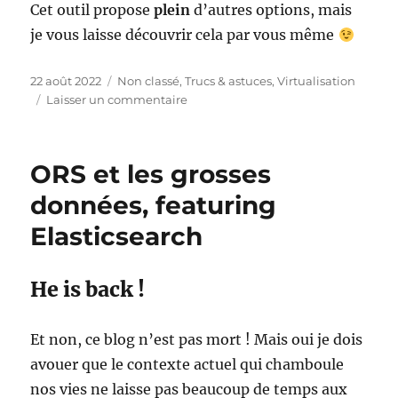
Cet outil propose
plein
d’autres options, mais
je vous laisse découvrir cela par vous même
Publié
Catégories
22 août 2022
Non classé
,
Trucs & astuces
,
Virtualisation
le
sur
Laisser un commentaire
Exporter
une
VM
ORS et les grosses
depuis
un
données, featuring
ESXi
Elasticsearch
He is back !
Et non, ce blog n’est pas mort ! Mais oui je dois
avouer que le contexte actuel qui chamboule
nos vies ne laisse pas beaucoup de temps aux